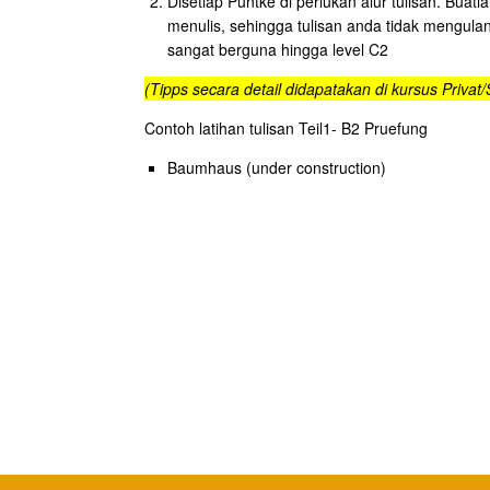
Disetiap Puntke di perlukan alur tulisan. Buat
menulis, sehingga tulisan anda tidak mengu
sangat berguna hingga level C2
(Tipps secara detail didapatakan di kursus Privat/
Contoh latihan tulisan Teil1- B2 Pruefung
Baumhaus (under construction)