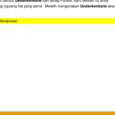
lah dahulu
Gedankenkarte
dari setiap Punkte, baru setelah itu anda
lang-ngulang hal yang sama. Melatih mengunakan
Gedankenkarte
aka
Semiprivat)