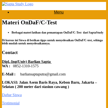
Skip
to
Menu
content
Materi OnDaF/C-Test
Berbagai materi latihan dan pemantapan OnDaF/C-Test dari SaptaStudy
Di kursus ini Siswa di berikan tipps untuk menyelesaikan OnDaF/C-test, sehinga
lebih mudah untuk menyelesaikannya.
Contact
Dipl.-Ing(Univ) Barlian Sapta
WA :
0852-1310-1575
E-Mail :
barliansaptaputra@gmail.com
LOKASI: Jalan Asem Baris Raya, Kebon Baru, Jakarta –
Selatan ( 200 meter dari stasiun cawang )
Daftar Siswa
Testimonial