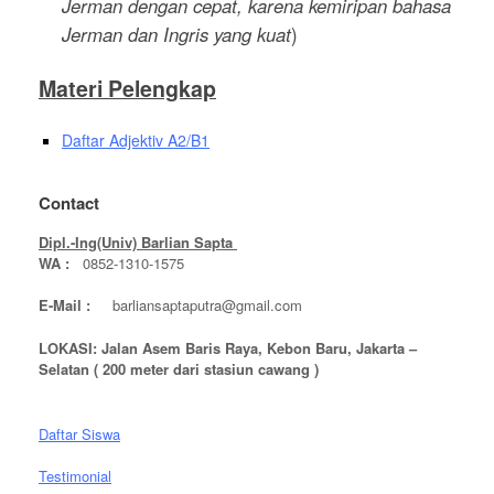
Jerman dengan cepat, karena kemiripan bahasa
Jerman dan Ingris yang kuat
)
Materi Pelengkap
Daftar Adjektiv A2/B1
Contact
Dipl.-Ing(Univ) Barlian Sapta
WA :
0852-1310-1575
E-Mail :
barliansaptaputra@gmail.com
LOKASI: Jalan Asem Baris Raya, Kebon Baru, Jakarta –
Selatan ( 200 meter dari stasiun cawang )
Daftar Siswa
Testimonial