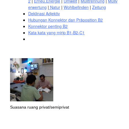
2
|
Erneu.Energie
|
Umwelt
|
Mülltrennung
|
Müllv
erwertung
|
Natur
|
Wohlbefinden
|
Zeitung
Deklinasi Adjektiv
Hubungan Konnektor dan Präposition B2
Konnektor penting B2
Kata kata yang mirip B1-B2-C1
Suasana ruang privat/semiprivat