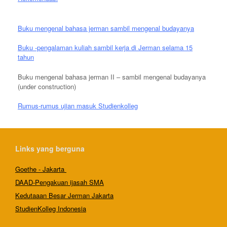
Buku mengenal bahasa jerman sambil mengenal budayanya
Buku -pengalaman kuliah sambil kerja di Jerman selama 15
tahun
Buku mengenal bahasa jerman II – sambil mengenal budayanya
(under construction)
Rumus-rumus ujian masuk Studienkolleg
Links yang berguna
Goethe - Jakarta
DAAD-Pengakuan ijasah SMA
Kedutaaan Besar Jerman Jakarta
StudienKolleg Indonesia