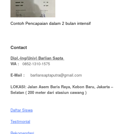
Contoh Pencapaian dalam 2 bulan intensif
Contact
Dipl.-Ing(Univ) Barlian Sapta
WA :
0852-1310-1575
E-Mail :
barliansaptaputra@gmail.com
LOKASI: Jalan Asem Baris Raya, Kebon Baru, Jakarta –
Selatan ( 200 meter dari stasiun cawang )
Daftar Siswa
Testimonial
Rekomendasi